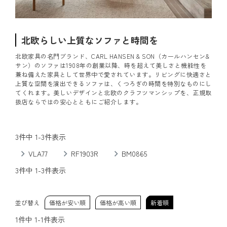
北欧らしい上質なソファと時間を
北欧家具の名門ブランド、CARL HANSEN & SON（カールハンセン&
サン）のソファは1908年の創業以降、時を超えて美しさと機能性を
兼ね備えた家具として世界中で愛されています。リビングに快適さと
上質な空間を演出できるソファは、くつろぎの時間を特別なものにし
てくれます。美しいデザインと北欧のクラフツマンシップを、正規取
扱店ならではの安心とともにご紹介します。
3
件中
1
-
3
件表示
VLA77
RF1903R
BM0865
3
件中
1
-
3
件表示
並び替え
価格が安い順
価格が高い順
新着順
1
件中
1
-
1
件表示