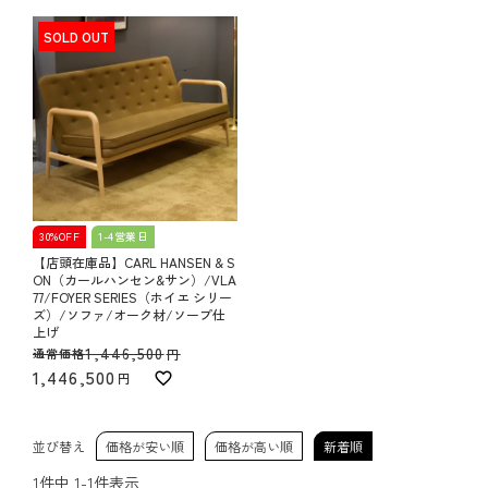
SOLD OUT
30%OFF
1-4営業日
【店頭在庫品】CARL HANSEN & S
ON（カールハンセン&サン）/VLA
77/FOYER SERIES（ホイエ シリー
ズ）/ソファ/オーク材/ソープ仕
上げ
1,446,500
通常価格
1,446,500
並び替え
価格が安い順
価格が高い順
新着順
1
件中
1
-
1
件表示