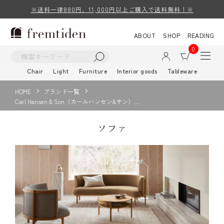
※送料一律880円、11,000円以上ご購入で送料無料！※
ABOUT
SHOP
READING
0
Chair
Light
Furniture
Interior goods
Tableware
HOME
ブランド一覧
Carl Hansen & Son（カールハンセン&サン）…
ソファ