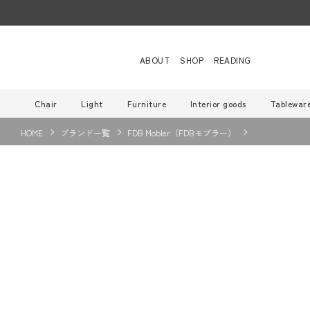
ABOUT
SHOP
READING
Chair
Light
Furniture
Interior goods
Tablewar
HOME
ブランド一覧
FDB Mobler（FDBモブラー）