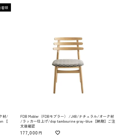
新着順
ーク材/
FDB Mobler（FDBモブラー） /J48/ナチュラル/オーク材
wn 【
/ラッカー仕上げ/dop tambourine gray-blue 【納期】ご注
文後確認
177,000