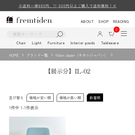
※送料一律880円、11,000円以上ご購入で送料無料！※
ABOUT
SHOP
READING
0
Chair
Light
Furniture
Interior goods
Tableware
HOME
ブランド一覧
Kitani Japan（キタニジャパン）
【展示分】IL-02
並び替え
価格が安い順
価格が高い順
新着順
1
件中
1
-
1
件表示