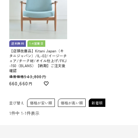
送料無料
1-4営業日
【店頭在庫品】Kitani Japan（キ
タニジャパン）/IL-02/イージーチ
ェア/チーク材/オイル仕上げ/FKJ
-150（BLANS）【納期】ご注文後
確認
943,800
通常価格
660,660
並び替え
価格が安い順
価格が高い順
新着順
1
件中
1
-
1
件表示