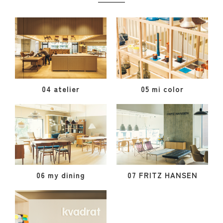
04 atelier
05 mi color
06 my dining
07 FRITZ HANSEN