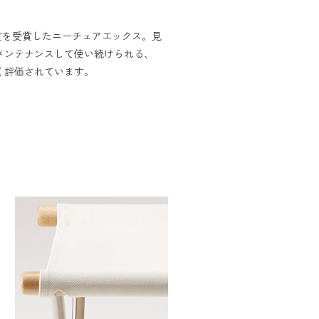
を​受賞した​ニーチェアエックス。​見
​メンテナンスして​使い続けられる、​
く​評価されています。​