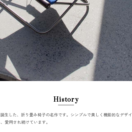
History
で​誕生した、​折り畳み椅子の​名作です。​シンプルで​美しく​機能的な​デザ
れ、​愛用され​続けています。​