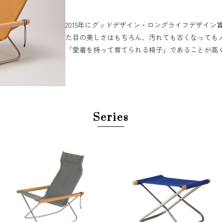
2015年に​グッドデザイン・ロングライフデザイン賞
た​目の​美しさは​もちろん、​汚れても​古くなっても
「愛着を​持って育てられる​椅子」である​ことが​高
Series