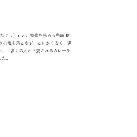
たけし）」と、​監修を​務める​島崎 信​
心地を​落と​さず、とにかく​安く、​道
と、​「多くの​人から​愛される​カレーラ
た。​