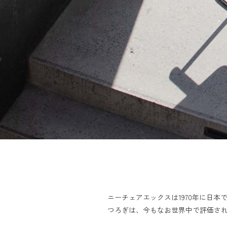
ニーチェアエックスは​1970年に​日本
つろぎは、​今も​な​お世界中で​評価さ