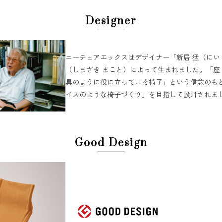
Designer
ニーチェアエックスは​デザイナー​「新居 猛​（に​い 
（しまざき まこと）に​よって​生まれました。​「座り
具のように​役に​立ってこそ​椅子」と​いう​信念のも
イスのような​椅子づくり」を​目指して​設計されまし
Good Design