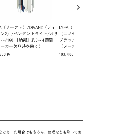
FA（リーファ）/DIVAN2（ディ
LYFA（リーファ）/NINOTCHKA
Tra
ン2）/ペンダントライト/オリ
（ニノチカ）/ペンダントライト/
ファ
ル/160 【納期】約3～4週間
ブラック/195 【納期】約3～4週間
ツー
メーカー欠品時を除く）
（メーカー欠品時を除く）
【納
品時
800
103,400
33,0
合などあった場合はもちろん、修理なども承ってお