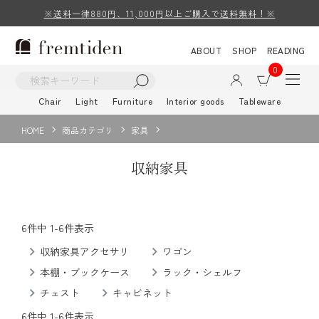
※送料一律880円、11,000円以上ご購入で送料無料！※
ABOUT
SHOP
READING
0
Chair
Light
Furniture
Interior goods
Tableware
HOME
商品カテゴリ
家具
収納家具
6
件中
1
-
6
件表示
収納家具アクセサリ
ワゴン
本棚・ブックケース
ラック・シェルフ
チェスト
キャビネット
6
件中
1
-
6
件表示