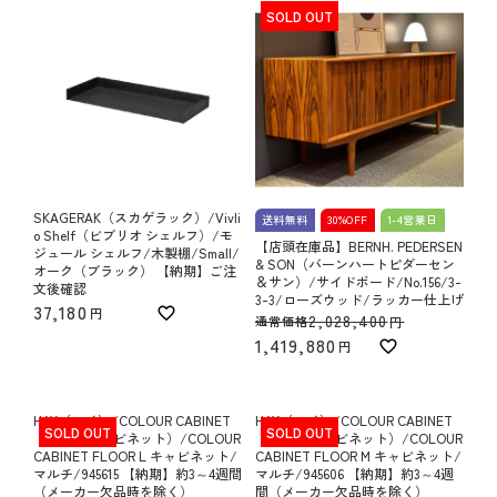
SOLD OUT
SKAGERAK（スカゲラック）/Vivli
送料無料
30%OFF
1-4営業日
o Shelf（ビブリオ シェルフ）/モ
【店頭在庫品】BERNH. PEDERSEN
ジュール シェルフ/木製棚/Small/
& SON（バーンハートピダーセン
オーク（ブラック） 【納期】ご注
＆サン）/サイドボード/No.156/3-
文後確認
3-3/ローズウッド/ラッカー仕上げ
37,180
2,028,400
通常価格
1,419,880
HAY（ヘイ）/COLOUR CABINET
HAY（ヘイ）/COLOUR CABINET
SOLD OUT
SOLD OUT
（カラーキャビネット）/COLOUR
（カラーキャビネット）/COLOUR
CABINET FLOOR L キャビネット/
CABINET FLOOR M キャビネット/
マルチ/945615 【納期】約3～4週間
マルチ/945606 【納期】約3～4週
（メーカー欠品時を除く）
間（メーカー欠品時を除く）