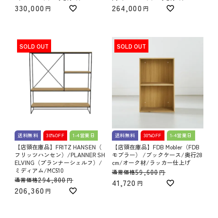
330,000
264,000
SOLD OUT
SOLD OUT
送料無料
30%OFF
1-4営業日
送料無料
30%OFF
1-4営業日
【店頭在庫品】FRITZ HANSEN（
【店頭在庫品】FDB Mobler（FDB
フリッツハンセン）/PLANNER SH
モブラー） /ブックケース/奥行28
ELVING（プランナーシェルフ）/
cm/オーク材/ラッカー仕上げ
ミディアム/MC510
59,600
通常価格
294,800
通常価格
41,720
206,360