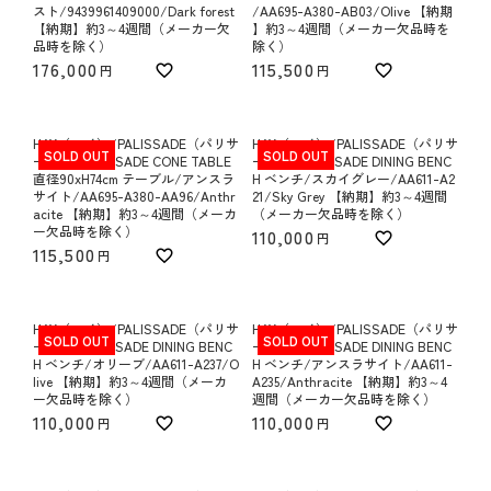
スト/9439961409000/Dark forest
/AA695-A380-AB03/Olive 【納期
【納期】約3～4週間（メーカー欠
】約3～4週間（メーカー欠品時を
品時を除く）
除く）
176,000
115,500
HAY（ヘイ）/PALISSADE（パリサ
HAY（ヘイ）/PALISSADE（パリサ
SOLD OUT
SOLD OUT
ード）/PALISSADE CONE TABLE
ード）/PALISSADE DINING BENC
直径90xH74cm テーブル/アンスラ
H ベンチ/スカイグレー/AA611-A2
サイト/AA695-A380-AA96/Anthr
21/Sky Grey 【納期】約3～4週間
acite 【納期】約3～4週間（メーカ
（メーカー欠品時を除く）
ー欠品時を除く）
110,000
115,500
HAY（ヘイ）/PALISSADE（パリサ
HAY（ヘイ）/PALISSADE（パリサ
SOLD OUT
SOLD OUT
ード）/PALISSADE DINING BENC
ード）/PALISSADE DINING BENC
H ベンチ/オリーブ/AA611-A237/O
H ベンチ/アンスラサイト/AA611-
live 【納期】約3～4週間（メーカ
A235/Anthracite 【納期】約3～4
ー欠品時を除く）
週間（メーカー欠品時を除く）
110,000
110,000