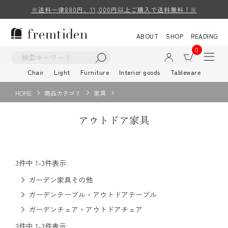
※送料一律880円、11,000円以上ご購入で送料無料！※
ABOUT
SHOP
READING
0
Chair
Light
Furniture
Interior goods
Tableware
HOME
商品カテゴリ
家具
アウトドア家具
3
件中
1
-
3
件表示
ガーデン家具その他
ガーデンテーブル・アウトドアテーブル
ガーデンチェア・アウトドアチェア
3
件中
1
-
3
件表示