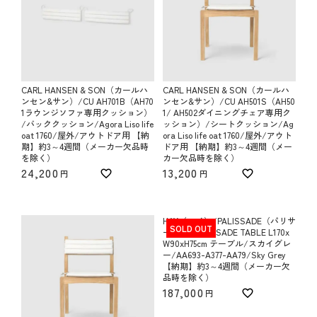
CARL HANSEN & SON（カールハ
CARL HANSEN & SON（カールハ
ンセン&サン）/CU AH701B（AH70
ンセン&サン）/CU AH501S（AH50
1ラウンジソファ専用クッション）
1/ AH502ダイニングチェア専用ク
/バッククッション/Agora Liso life
ッション）/シートクッション/Ag
oat 1760/屋外/アウトドア用 【納
ora Liso life oat 1760/屋外/アウト
期】約3～4週間（メーカー欠品時
ドア用 【納期】約3～4週間（メー
を除く）
カー欠品時を除く）
24,200
13,200
HAY（ヘイ）/PALISSADE（パリサ
SOLD OUT
ード）/PALISSADE TABLE L170x
W90xH75cm テーブル/スカイグレ
ー/AA693-A377-AA79/Sky Grey
【納期】約3～4週間（メーカー欠
品時を除く）
187,000