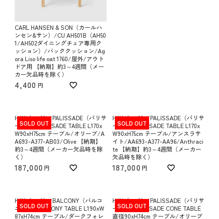
CARL HANSEN & SON（カールハ
ンセン&サン）/CU AH501B（AH50
1/AH502ダイニングチェア専用ク
ッション）/バッククッション/Ag
ora Liso life oat 1760/屋外/アウト
ドア用 【納期】約3～4週間（メー
カー欠品時を除く）
4,400
HAY（ヘイ）/PALISSADE（パリサ
HAY（ヘイ）/PALISSADE（パリサ
SOLD OUT
SOLD OUT
ード）/PALISSADE TABLE L170x
ード）/PALISSADE TABLE L170x
W90xH75cm テーブル/オリーブ/A
W90xH75cm テーブル/アンスラサ
A693-A377-AB03/Olive 【納期】
イト/AA693-A377-AA96/Anthraci
約3～4週間（メーカー欠品時を除
te 【納期】約3～4週間（メーカー
く）
欠品時を除く）
187,000
187,000
HAY（ヘイ）/BALCONY（バルコ
HAY（ヘイ）/PALISSADE（パリサ
SOLD OUT
SOLD OUT
ニー）/BALCONY TABLE L190xW
ード）/PALISSADE CONE TABLE
87xH74cm テーブル/ダークフォレ
直径90xH74cm テーブル/オリーブ