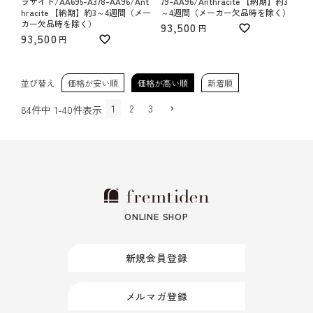
ラサイト/AA695-A378-AA96/Ant
79-AA96/Anthracite 【納期】約3
hracite 【納期】約3～4週間（メー
～4週間（メーカー欠品時を除く）
カー欠品時を除く）
93,500
93,500
並び替え
価格が安い順
価格が高い順
新着順
1
2
3
84
件中
1
-
40
件表示
ONLINE SHOP
新規会員登録
メルマガ登録