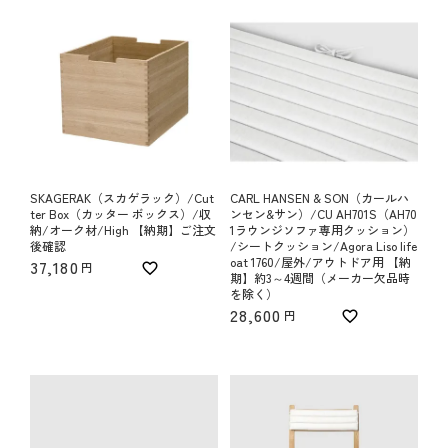
SKAGERAK（スカゲラック）/Cut
CARL HANSEN & SON（カールハ
ter Box（カッター ボックス）/収
ンセン&サン）/CU AH701S（AH70
納/オーク材/High 【納期】ご注文
1ラウンジソファ専用クッション）
後確認
/シートクッション/Agora Liso life
oat 1760/屋外/アウトドア用 【納
37,180
期】約3～4週間（メーカー欠品時
を除く）
28,600