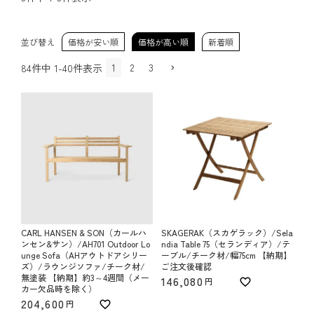
並び替え
価格が安い順
価格が高い順
新着順
1
2
3
84
件中
1
-
40
件表示
CARL HANSEN & SON（カールハ
SKAGERAK（スカゲラック）/Sela
ンセン&サン）/AH701 Outdoor Lo
ndia Table 75（セランディア）/テ
unge Sofa（AHアウトドアシリー
ーブル/チーク材/幅75cm 【納期】
ズ）/ラウンジソファ/チーク材/
ご注文後確認
無塗装 【納期】約3～4週間（メー
146,080
カー欠品時を除く）
204,600