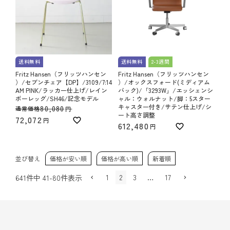
送料無料
送料無料
2-3週間
Fritz Hansen（フリッツハンセン
Fritz Hansen（フリッツハンセン
）/セブンチェア【DP】/3109/7:14
）/オックスフォード(ミディアム
AM PINK/ラッカー仕上げ/レイン
バック)/「3293W」/エッシェンシ
ボーレッグ/SH46/記念モデル
ャル：ウォルナット/脚：5スター
キャスター付き/サテン仕上げ/シ
80,080
通常価格
ート高さ調整
72,072
612,480
並び替え
価格が安い順
価格が高い順
新着順
1
2
3
…
17
641
件中
41
-
80
件表示