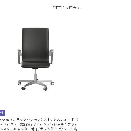
7
件中
1
-
7
件表示
料
z Hansen（フリッツハンセン）/オックスフォード(ミ
ムバック)/「3293W」/エッシェンシャル：ブラッ
：5スターキャスター付き/サテン仕上げ/シート高