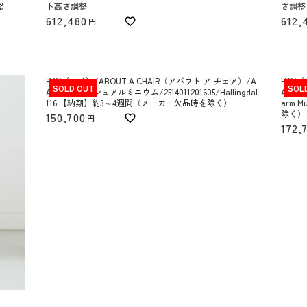
認
ト高さ調整
さ調整
612,480
612,
HAY（ヘイ）/ABOUT A CHAIR（アバウト ア チェア）/A
HAY（
SOLD OUT
SOL
AC51/ポリッシュアルミニウム/2514011201605/Hallingdal
AC53
116 【納期】約3～4週間（メーカー欠品時を除く）
arm 
除く）
150,700
172,