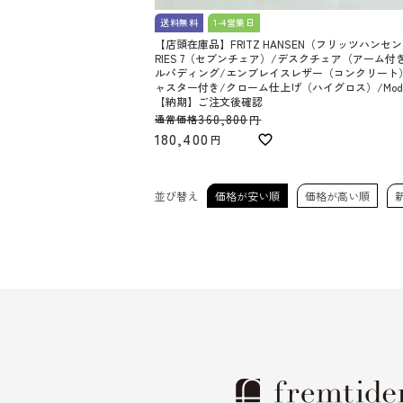
送料無料
1-4営業日
【店頭在庫品】FRITZ HANSEN（フリッツハンセン
RIES 7（セブンチェア）/デスクチェア（アーム付
ルパディング/エンブレイスレザー（コンクリート
ャスター付き/クローム仕上げ（ハイグロス）/Model 
【納期】ご注文後確認
360,800
通常価格
180,400
並び替え
価格が安い順
価格が高い順