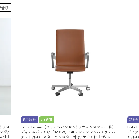
新着順
送料無料
2-3週間
送料無
）/SE
Fritz Hansen（フリッツハンセン）/オックスフォード(ミ
Frit
ング/
ディアムバック)/「3293W」/エッシェンシャル：ウォル
ディア
ーム仕上
ナット/脚：5スターキャスター付き/サテン仕上げ/シー
ク/脚