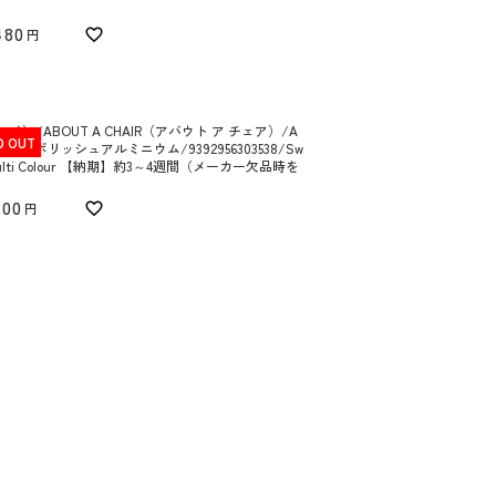
480
ヘイ）/ABOUT A CHAIR（アバウト ア チェア）/A
D OUT
 SOFT/ポリッシュアルミニウム/9392956303538/Sw
Multi Colour 【納期】約3～4週間（メーカー欠品時を
700