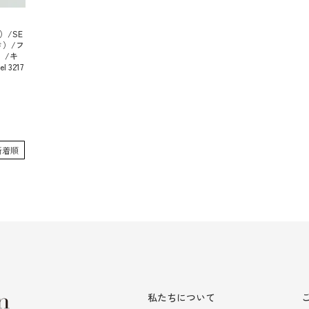
）/SE
き）/フ
）/キ
3217
新着順
私たちについて