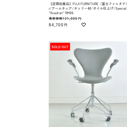
【店頭在庫品】FUJI FURNITURE（冨士ファニチア）
i/アームチェア/チェリー材/オイル仕上げ/Special F
“Kvadrat” RM86
121,000
通常価格
84,700
SOLD OUT