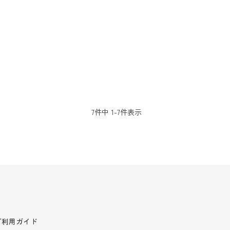
7
件中
1
-
7
件表示
ご利用ガイド