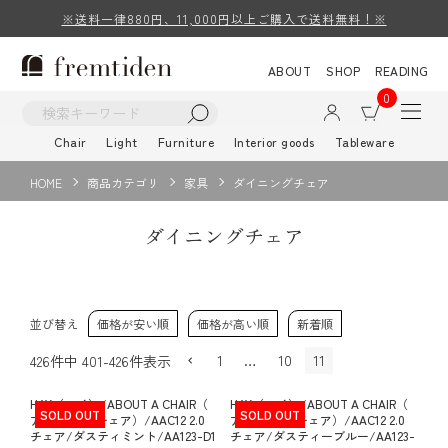
※送料一律880円、11,000円以上ご購入で送料無料！※
ABOUT
SHOP
READING
0
Chair
Light
Furniture
Interior goods
Tableware
HOME
商品カテゴリ
家具
ダイニングチェア
ダイニングチェア
並び替え
価格が安い順
価格が高い順
新着順
1
…
10
11
426
件中
401
-
426
件表示
HAY（ヘイ）/ABOUT A CHAIR（
HAY（ヘイ）/ABOUT A CHAIR（
SOLD OUT
SOLD OUT
アバウト ア チェア）/AAC12 2.0
アバウト ア チェア）/AAC12 2.0
チェア/ダスティミント/AA123-D1
チェア/ダスティーブルー/AA123-