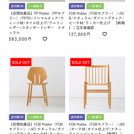
送料無料
1-4営業日
送料無料
1-4営業日
【店頭在庫品】PP Mobler（PPモブ
FDB Mobler（FDBモブラー） /J52
ラー）/PP701/ミニマルチェア/ウ
B/ナチュラル/ダイニングチェア/
ェンジ材/オイル仕上げ/アニリン
ビーチ材/ラッカー仕上げ 【納期
レザー/スタンダードレザー ナチ
】ご注文後確認
ュラル
137,000
583,000
SOLD OUT
SOLD OUT
送料無料
1-4営業日
送料無料
1-4営業日
【店頭在庫品】FDB Mobler（FDB
FDB Mobler（FDBモブラー） /J80
モブラー） /J67/ナチュラル/ダイ
/オーク材/オイル仕上げ/ナチュ
ニングチェア/オーク材/ラッカー
ラルペーパーコード 【納期】ご