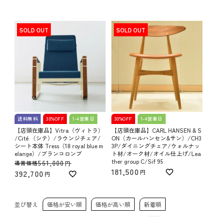
SOLD OUT
SOLD OUT
送料無料
30%OFF
1-4営業日
30%OFF
1-4営業日
【店頭在庫品】Vitra（ヴィトラ）
【店頭在庫品】CARL HANSEN & S
/Cité （シテ）/ラウンジチェア/
ON（カールハンセン&サン）/CH3
シート本体 Tress（18 royal blue m
3P/ダイニングチェア/ウォルナッ
elange）/ブランコロンブ
ト材/オーク材/オイル仕上げ/Lea
ther group C/Sif 95
561,000
通常価格
181,500
392,700
並び替え
価格が安い順
価格が高い順
新着順