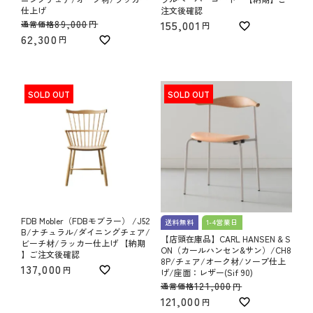
仕上げ
注文後確認
89,000
155,001
通常価格
62,300
SOLD OUT
SOLD OUT
FDB Mobler（FDBモブラー） /J52
送料無料
1-4営業日
B/ナチュラル/ダイニングチェア/
【店頭在庫品】CARL HANSEN & S
ビーチ材/ラッカー仕上げ 【納期
ON（カールハンセン&サン）/CH8
】ご注文後確認
8P/チェア/オーク材/ソープ仕上
137,000
げ/座面：レザー(Sif 90)
121,000
通常価格
121,000