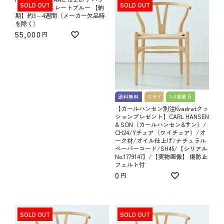
SOLD OUT
SOLD OUT
トアチェア/スレートブルー 【納
期】約3～4週間（メーカー欠品時
を除く）
55,000
送料無料
エラY
1-4営業日
【カールハンセン別注Kvadratクッ
ションプレゼント】CARL HANSEN
& SON（カールハンセン&サン）/
CH24/Yチェア（ワイチェア）/オ
ーク材/オイル仕上げ/ナチュラル
ペーパーコード/SH45/【シリアル
No.1779147】/【実物画像】 傷防止
フェルト付
0
SOLD OUT
SOLD OUT