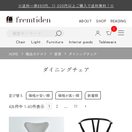
※送料一律880円、11,000円以上ご購入で送料無料！※
ABOUT
SHOP
READING
0
Chair
Light
Furniture
Interior goods
Tableware
HOME
商品カテゴリ
家具
ダイニングチェア
ダイニングチェア
並び替え
価格が安い順
価格が高い順
新着順
1
2
…
11
426
件中
1
-
40
件表示