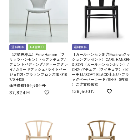
送料無料
1-4営業日
送料無料
【店頭在庫品】Fritz Hansen（フ
【カールハンセン別注Kvadratクッ
リッツハンセン）/セブンチェア/
ションプレゼント】CARL HANSEN
フロントパディング/ディープクレ
& SON（カールハンセン&サン）/
イ/カラードアッシュ/ライトベー
CH24/Yチェア（ワイチェア）/ビ
ジュ1121/ブラウンブロンズ脚/310
ーチ材/SOFT BLACK仕上げ/ブラ
7/SH430
ックペーパーコード/SH43【納期
】ご注文後確認
109,780
通常価格
138,600
87,824