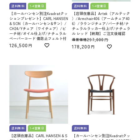
送料無料
1-4営業日
送料無料
1-4営業日
【カールハンセン別注Kvadratクッ
【店頭在庫品】Artek（アルテック
ションプレゼント】CARL HANSEN
）/Armchair406（アームチェア40
& SON（カールハンセン&サン）/
6）/ラウンジチェア/バーチ材/ナ
CH24/Yチェア（ワイチェア）/ビ
チュラルラッカー仕上げ/ナチュラ
ーチ材/オイル仕上げ/ナチュラル
ル レッド【納期】ご注文後確認
ペーパーコード 傷防止フェルト付
297,000
通常価格
126,500
178,200
送料無料
1-4営業日
送料無料
【店頭在庫品】CARL HANSEN & S
【カールハンセン別注Kvadratクッ