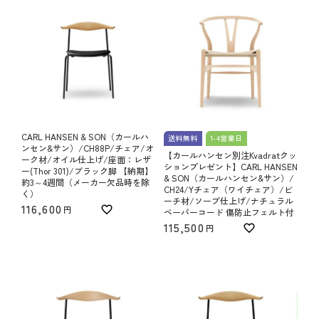
CARL HANSEN & SON（カールハ
送料無料
1-4営業日
ンセン&サン）/CH88P/チェア/オ
【カールハンセン別注Kvadratクッ
ーク材/オイル仕上げ/座面：レザ
ションプレゼント】CARL HANSEN
ー(Thor 301)/ブラック脚 【納期】
& SON（カールハンセン&サン）/
約3～4週間（メーカー欠品時を除
CH24/Yチェア（ワイチェア）/ビ
く）
ーチ材/ソープ仕上げ/ナチュラル
116,600
ペーパーコード 傷防止フェルト付
115,500