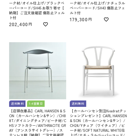
ーク材/オイル仕上げ/ブラックペ
ーク材/オイル仕上げ/ナチュラル
ーパーコード/SH45 お取り寄せ【
ペーパーコード/SH43 傷防止フェ
納期】ご注文後確認 傷防止フェル
ルト付
ト付
179,300
202,400
送料無料
1-4営業日
送料無料
【店頭在庫品】CARL HANSEN & S
【カールハンセン別注Kvadratクッ
ON（カールハンセン&サン）/CH8
ションプレゼント】CARL HANSEN
8T/ダイニングチェア/ビーチ材/C
& SON（カールハンセン&サン）/
HSソフトカラー/ANTHRACITE GR
CH24/Yチェア（ワイチェア）/ビ
AY（アンスラサイトグレー）/ス
ーチ材/SOFT NATURAL WHITE仕
テンレス脚【納期】ご注文後確認
上げ/ナチュラルペーパーコード/