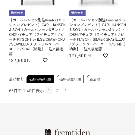
送料無料
送料無料
【カールハンセン別注Kvadratクッ
【カールハンセン別注Kvadratクッ
ションプレゼント】CARL HANSEN
ションプレゼント】CARL HANSEN
& SON（カールハンセン&サン）/
& SON（カールハンセン&サン）/
CH24/Yチェア（ワイチェア）/ビ
CH24/Yチェア（ワイチェア）/ビ
ーチ材/SOFT by ILSE CRAWFORD
ーチ材/SOFT SILVER GRAY仕上げ
/SEAWEED/ナチュラルペーパー
/ブラックペーパーコード/SH45【
コード/SH43【納期】ご注文後確
納期】ご注文後確認
認
127,600
127,600
並び替え
価格が安い順
価格が高い順
新着順
1
2
63
件中
1
-
40
件表示