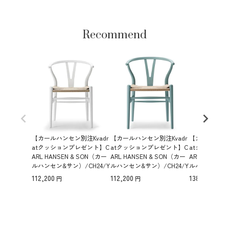
Recommend
【カールハンセン別注Kvadr
【カールハンセン別注Kvadr
【カールハンセ
atクッションプレゼント】C
atクッションプレゼント】C
atクッション
ARL HANSEN & SON（カー
ARL HANSEN & SON（カー
ARL HANSEN
ルハンセン&サン）/CH24/Y
ルハンセン&サン）/CH24/Y
ルハンセン&サン
チェア（ワイチェア）/ビー
チェア（ワイチェア）/ビー
チェア（ワイ
112,200
112,200
138,600
チ材/SOFT NATURAL WHIT
チ材/SOFT by Ilse Crawfor
チ材/SOFT by I
E仕上げ/ナチュラルペーパ
d/PEWTER/ナチュラルペー
仕上げ/SLA
ーコード/SH45【納期】ご注
パーコード/SH45【納期】ご
ーパーコード/
文後確認
注文後確認
期】ご注文後