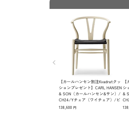
【カールハンセン別注Kvadratクッ
【
ションプレゼント】CARL HANSEN
ショ
& SON（カールハンセン&サン）/
&
CH24/Yチェア（ワイチェア）/ビ
C
ーチ材/SOFT by Ilse Crawford/BA
ーチ
138,600
138
RLEY/ブラックペーパーコード/SH
L
43【納期】ご注文後確認
ド