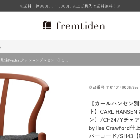
※送料一律880円、11,000円以上ご購入で送料無料！※
e
注Kvadratクッションプレゼント】C…
商品番号
110110140006763e
【カールハンセン別注
ト】CARL HANSE
ン）/CH24/Yチェ
by Ilse Crawfo
パーコード/SH43