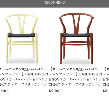
RECOMMEND
カールハンセン別注Kvadratクッ
【カールハンセン別注Kvadratクッ
【カ
ンプレゼント】CARL HANSEN
ションプレゼント】CARL HANSEN
ショ
 SON（カールハンセン&サン）/
& SON（カールハンセン&サン）/
& 
H24/Yチェア（ワイチェア）/ビ
CH24/Yチェア（ワイチェア）/ビ
CH
材/SOFT by Ilse Crawford/HO
ーチ材/SOFT by Ilse Crawford仕上
ーチ材
,600
127,600
138
LYHOCK/ブラックペーパーコー
げ/TERRACOTTA/ブラックペーパ
WT
/SH43【納期】ご注文後確認
ーコード/SH45【納期】ご注文後
H4
確認