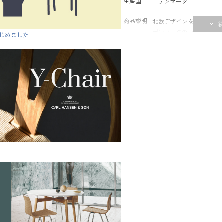
生産国
デンマーク
商品説明
北欧デザインを象徴する名作
デンマークの巨匠ハンス 
じめました
世界中で多くの場所で愛
く一体化したラインと、
ても美しい、ミニマルで
いは、和洋を問わずあら
手作業で丁寧に編み込ま
え、経年変化も楽しめます。
おり、実際に座り心地を
内併設のアトリエには専
メンテナンスや張り替え
ただける環境を整えてい