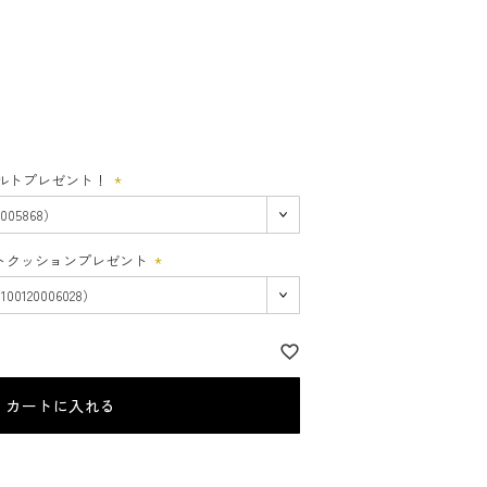
フェルトプレゼント！
(必
須)
シートクッションプレゼント
(必
須)
カートに入れる