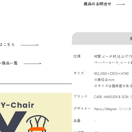
商品のお問合せ
ズはこちら
仕様
材質:ビーチ材,仕上げ:TERR
ペーパーコード,シート高:
ン商品一覧
サイズ
W(L)550×D510×H740
※単位はmm
※サイズは個体差があ
ブランド
CARL HANSEN & 
デザイナー
Hans.J.Wegner（
品番
-