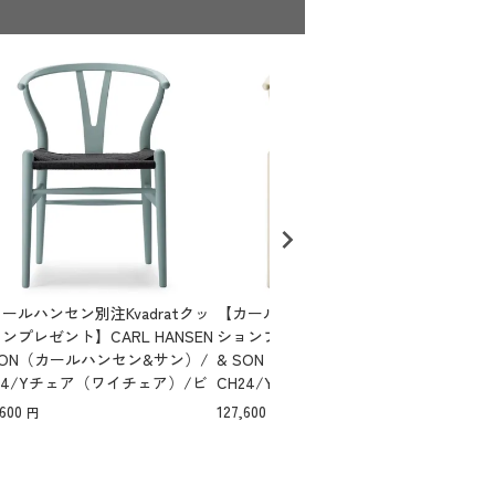
ールハンセン別注Kvadratクッ
【カールハンセン別注Kvadratクッ
【カ
ンプレゼント】CARL HANSEN
ションプレゼント】CARL HANSEN
ショ
SON（カールハンセン&サン）/
& SON（カールハンセン&サン）/
& 
24/Yチェア（ワイチェア）/ビ
CH24/Yチェア（ワイチェア）/ビ
CH
/SOFT by Ilse Crawford/PE
ーチ材/SOFT by Ilse Crawford/BA
ーチ材
,600
127,600
138,
ER/ブラックペーパーコード/S
RLEY/ブラックペーパーコード/SH
げ/
3【納期】ご注文後確認
45【納期】ご注文後確認
ド/