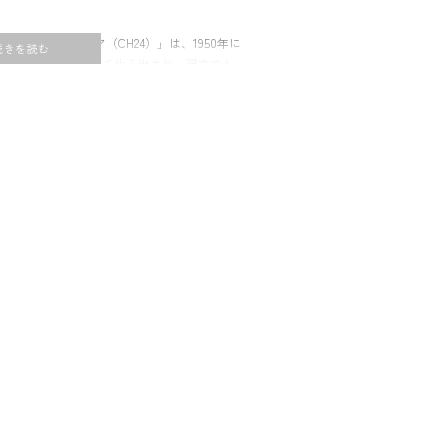
チェア「Yチェア（CH24）」は、1950年に
J. ウェグナーによって生み出され、現在でも
用されています。背からアームにかけて美し
印象的なY字型の背もたれが特長。どこかれ見
ありながら温もりのある北欧家具らしい佇ま
ゆる空間に自然と馴染みます。座面は職人の
れたペーパーコード。丈夫で長く使えるう
fremtidenでは、Yチェアを常設展示して
確かめてからお選びいただけます。また、店
任クラフツマンが常駐しており、ご購入後の
のご相談も可能。北欧家具を末長くご愛用い
ます。