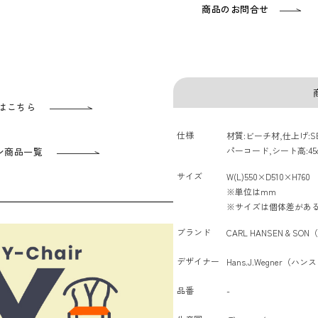
商品のお問合せ
ズはこちら
仕様
材質:ビーチ材,仕上げ:SEAW
パーコード,シート高:45
ン商品一覧
サイズ
W(L)550×D510×H760
※単位はmm
※サイズは個体差があ
ブランド
CARL HANSEN & 
デザイナー
Hans.J.Wegner（
品番
-