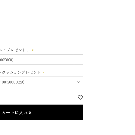
フェルトプレゼント！
(必
須)
シートクッションプレゼント
(必
須)
カートに入れる