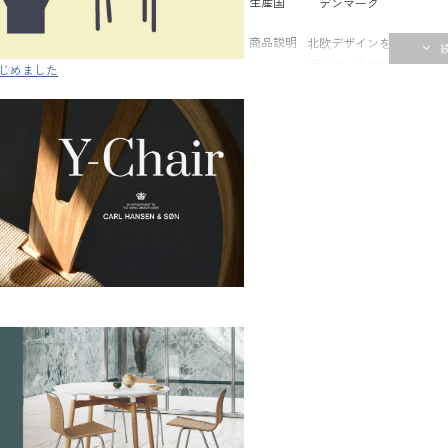
生産国
デンマーク
商品説明
北欧デザインを象徴する名作
デンマークの巨匠ハンス 
じめました
世界中で多くの場所で愛
く一体化したラインと、
ても美しい、ミニマルで
いは、和洋を問わずあら
手作業で丁寧に編み込ま
え、経年変化も楽しめます。
おり、実際に座り心地を
内併設のアトリエには専
メンテナンスや張り替え
ただける環境を整えてい