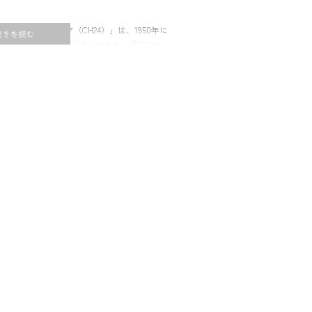
チェア「Yチェア（CH24）」は、1950年に
J. ウェグナーによって生み出され、現在でも
用されています。背からアームにかけて美し
印象的なY字型の背もたれが特長。どこかれ見
ありながら温もりのある北欧家具らしい佇ま
ゆる空間に自然と馴染みます。座面は職人の
れたペーパーコード。丈夫で長く使えるう
fremtidenでは、Yチェアを常設展示して
確かめてからお選びいただけます。また、店
任クラフツマンが常駐しており、ご購入後の
のご相談も可能。北欧家具を末長くご愛用い
ます。