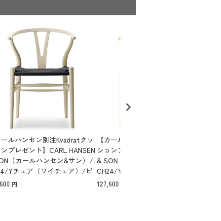
ールハンセン別注Kvadratクッ
【カールハンセン別注Kvadratクッ
【カ
ンプレゼント】CARL HANSEN
ションプレゼント】CARL HANSEN
ショ
SON（カールハンセン&サン）/
& SON（カールハンセン&サン）/
& 
24/Yチェア（ワイチェア）/ビ
CH24/Yチェア（ワイチェア）/ビ
CH
/SOFT by Ilse Crawford/BA
ーチ材/SOFT by Ilse Crawford/HO
ーチ材
,600
127,600
127,
EY/ブラックペーパーコード/SH
LLYHOCK/ブラックペーパーコー
WT
【納期】ご注文後確認
ド/SH45【納期】ご注文後確認
H4