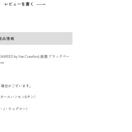
レビューを書く
商品情報
EED by Ilse Crawford,座面:ブラックペー
cm
る場合がございます。
SON（カールハンセン&サン）
ハンス・J・ウェグナー）