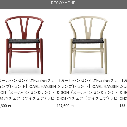
RECOMMEND
カールハンセン別注Kvadratクッ
【カールハンセン別注Kvadratクッ
【カ
ンプレゼント】CARL HANSEN
ションプレゼント】CARL HANSEN
ショ
 SON（カールハンセン&サン）/
& SON（カールハンセン&サン）/
& 
H24/Yチェア（ワイチェア）/ビ
CH24/Yチェア（ワイチェア）/ビ
CH
材/SOFT by ILSE CRAWFOR
ーチ材/SOFT by Ilse Crawford/BA
ーチ材
,600
127,600
138
/FALU（ファルー）/ブラックペ
RLEY/ブラックペーパーコード/SH
RL
パーコード/SH43【納期】ご注
45【納期】ご注文後確認
43
後確認