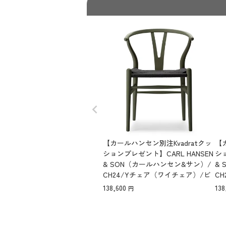
【カールハンセン別注Kvadratクッ
【
ションプレゼント】CARL HANSEN
ショ
& SON（カールハンセン&サン）/
&
CH24/Yチェア（ワイチェア）/ビ
C
ーチ材/SOFT by ILSE CRAWFOR
ーチ
138,600
138
D/SEAWEED/ブラックペーパーコ
D
ード/SH43【納期】ご注文後確認
ー
文