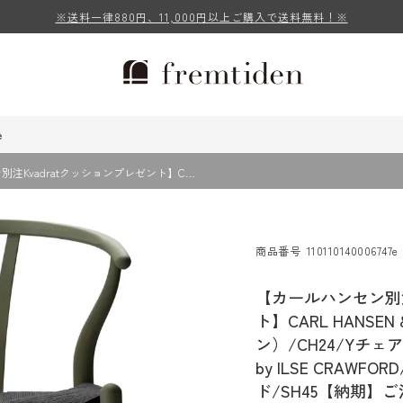
※送料一律880円、11,000円以上ご購入で送料無料！※
e
注Kvadratクッションプレゼント】C…
商品番号
110110140006747e
【カールハンセン別注
ト】CARL HANSE
ン）/CH24/Yチェ
by ILSE CRAWF
ド/SH45【納期】