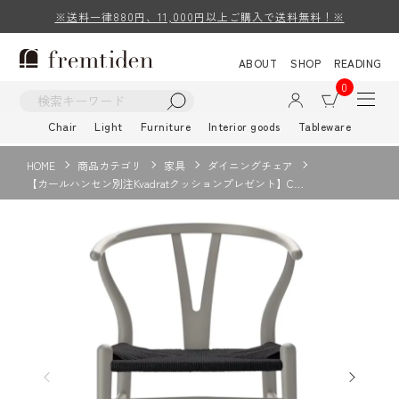
※送料一律880円、11,000円以上ご購入で送料無料！※
ABOUT
SHOP
READING
0
Chair
Light
Furniture
Interior goods
Tableware
HOME
商品カテゴリ
家具
ダイニングチェア
【カールハンセン別注Kvadratクッションプレゼント】C…