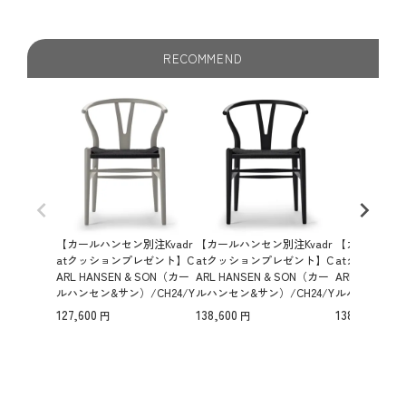
RECOMMEND
【カールハンセン別注Kvadr
【カールハンセン別注Kvadr
【カールハンセ
atクッションプレゼント】C
atクッションプレゼント】C
atクッション
ARL HANSEN & SON（カー
ARL HANSEN & SON（カー
ARL HANSEN
ルハンセン&サン）/CH24/Y
ルハンセン&サン）/CH24/Y
ルハンセン&サン
チェア（ワイチェア）/ビー
チェア（ワイチェア）/ビー
チェア（ワイ
127,600
138,600
138,600
チ材/SOFT SILVER GRAY仕
チ材/SOFT BLACK仕上げ/
チ材/SOFT G
上げ/ブラックペーパーコー
ブラックペーパーコード/S
ブラックペー
ド/SH45【納期】ご注文後確
H43【納期】ご注文後確認
H43【納期】
認