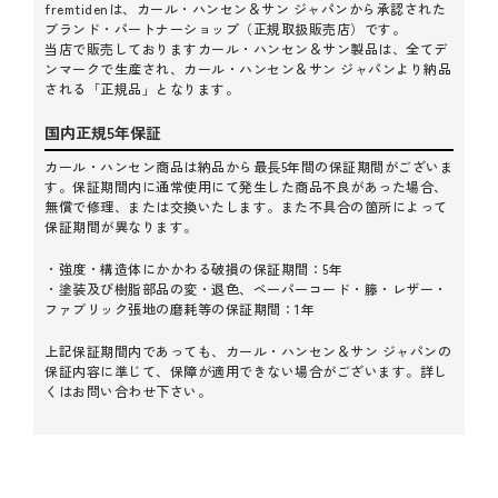
ド。丈夫で長く使えるうえ、経年変化も楽しめます。
fremtidenは、カール・ハンセン＆サン ジャパンから承認された
fremtidenでは、Yチェアを常設展示しており、実際に座り
ブランド・パートナーショップ（正規取扱販売店）です。
当店で販売しておりますカール・ハンセン＆サン製品は、全てデ
心地を確かめてからお選びいただけます。また、店内併設
ンマークで生産され、カール・ハンセン＆サン ジャパンより納品
のアトリエには専任クラフツマンが常駐しており、ご購入
される「正規品」となります。
後のメンテナンスや張り替えのご相談も可能。北欧家具を
末長くご愛用いただける環境を整えています。
国内正規5年保証
カール・ハンセン商品は納品から最長5年間の保証期間がございま
す。保証期間内に通常使用にて発生した商品不良があった場合、
無償で修理、または交換いたします。また不具合の箇所によって
保証期間が異なります。
・強度・構造体にかかわる破損の保証期間：5年
・塗装及び樹脂部品の変・退色、ペーパーコード・籐・レザー・
ファブリック張地の磨耗等の保証期間：1年
上記保証期間内であっても、カール・ハンセン＆サン ジャパンの
保証内容に準じて、保障が適用できない場合がございます。詳し
くはお問い合わせ下さい。