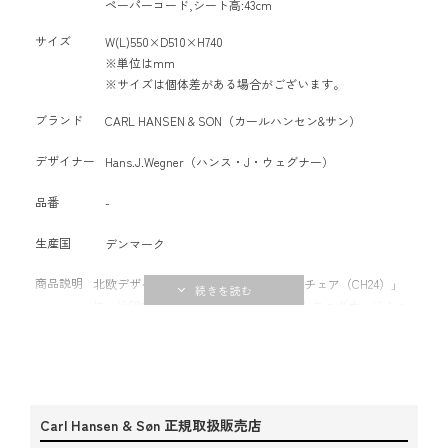
ペーパーコード,シート高:43cm
サイズ
W(L)550×D510×H740
※単位はmm
※サイズは個体差がある場合がございます。
ブランド
CARL HANSEN & SON（カールハンセン&サン）
デザイナー
Hans.J.Wegner（ハンス・J・ウェグナー）
品番
-
生産国
デンマーク
商品説明
北欧デザインを象徴する名作チェア「Yチェア（CH24）」
は、1950年にデンマークの巨匠ハンス J. ウェグナーによっ
て生み出され、現在でも世界中で多くの場所で愛用されて
います。背からアームにかけて美しく一体化したライン
と、印象的なY字型の背もたれが特長。どこかれ見ても美し
い、ミニマルでありながら温もりのある北欧家具らしい佇
まいは、和洋を問わずあらゆる空間に自然と馴染みます。
Carl Hansen & Søn 正規取扱販売店
座面は職人の手作業で丁寧に編み込まれたペーパーコー