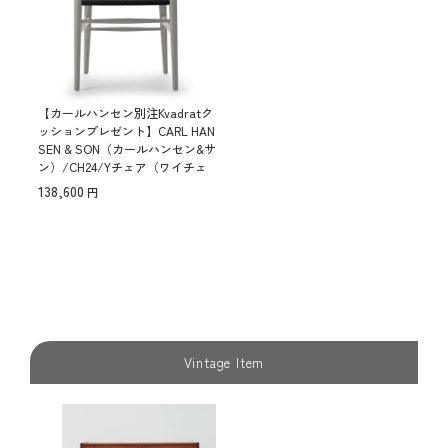
【カールハンセン別注Kvadratク
ッションプレゼント】CARL HAN
SEN & SON（カールハンセン&サ
ン）/CH24/Yチェア（ワイチェ
ア）/ビーチ材/SOFT SILVER G
138,600
RAY仕上げ/ブラックペーパーコ
ード/SH43【納期】ご注文後確
認
Vintage Item