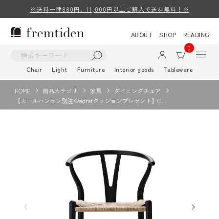
※送料一律880円、11,000円以上ご購入で送料無料！※
ABOUT
SHOP
READING
0
Chair
Light
Furniture
Interior goods
Tableware
HOME
商品カテゴリ
家具
ダイニングチェア
【カールハンセン別注Kvadratクッションプレゼント】C…