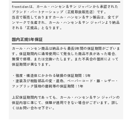
と呼ばれるようになりました。完成までに必要な製作工程
fremtidenは、カール・ハンセン＆サン ジャパンから承認された
は100以上、しかもそのほとんどが職人の手を通して作られ
ブランド・パートナーショップ（正規取扱販売店）です。
当店で販売しておりますカール・ハンセン＆サン製品は、全てデ
ています。座面にペーパーコードを張る作業は、熟練した
ンマークで生産され、カール・ハンセン＆サン ジャパンより納品
職人でも1時間を要する重要な工程。1脚あたり、120メート
される「正規品」となります。
ルの強度と耐久性に優れたペーパーコードを使用し、長年
にわたって使用できる座面を作り上げています。
国内正規5年保証
カール・ハンセン商品は納品から最長5年間の保証期間がございま
す。保証期間内に通常使用にて発生した商品不良があった場合、
無償で修理、または交換いたします。また不具合の箇所によって
保証期間が異なります。
・強度・構造体にかかわる破損の保証期間：5年
・塗装及び樹脂部品の変・退色、ペーパーコード・籐・レザー・
ファブリック張地の磨耗等の保証期間：1年
上記保証期間内であっても、カール・ハンセン＆サン ジャパンの
保証内容に準じて、保障が適用できない場合がございます。詳し
くはお問い合わせ下さい。