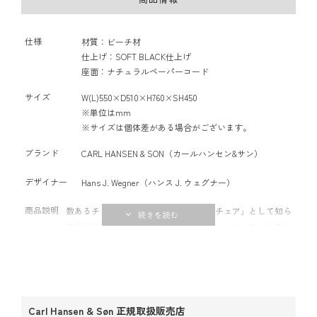
仕様
材質：ビーチ材
仕上げ：SOFT BLACK仕上げ
座面：ナチュラルペーパーコード
サイズ
W(L)550×D510×H760×SH450
※単位はmm
※サイズは個体差がある場合がございます。
ブランド
CARL HANSEN & SON（カールハンセン&サン）
デザイナー
Hans J. Wegner（ハンス J. ウェグナー）
商品説明
数あるチェアの中でも世界的な名作「Yチェア」として知ら
れるCH24。ハンス J. ウェグナーがカール・ハンセン＆サン
用にデザインし、1950年から生産されています。その斬新
なフォルムから、モダンデザインの名作として世界的に知
られています。デザインにおいてウェグナーは、アームと
背もたれを一体にするという斬新な試みをしています。そ
してこの曲木製のアームに安定性と心地よい使用感を与え
Carl Hansen & Søn 正規取扱販売店
るのが、印象的なY字形の背もたれ。この形状からYチェア