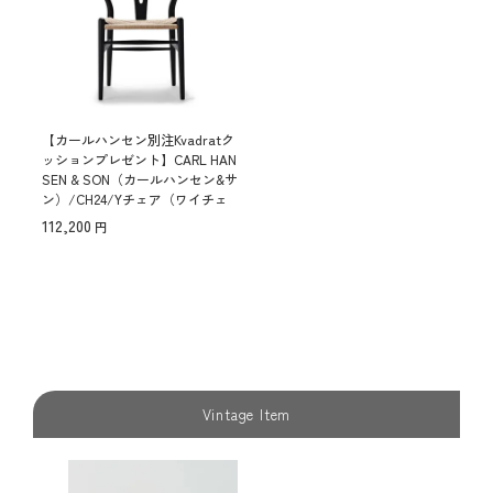
【カールハンセン別注Kvadratク
ッションプレゼント】CARL HAN
SEN & SON（カールハンセン&サ
ン）/CH24/Yチェア（ワイチェ
ア）/ビーチ材/SOFT BLACK/ナ
112,200
チュラルペーパーコード
Vintage Item