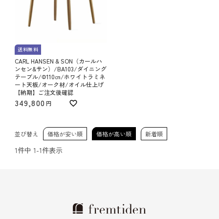
送料無料
CARL HANSEN & SON（カールハ
ンセン&サン）/BA103/ダイニング
テーブル/Φ110㎝/ホワイトラミネ
ート天板/オーク材/オイル仕上げ
【納期】ご注文後確認
349,800
並び替え
価格が安い順
価格が高い順
新着順
1
件中
1
-
1
件表示