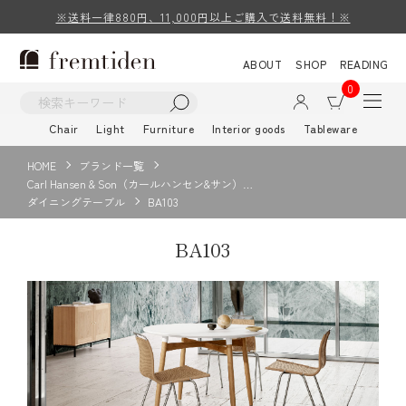
※送料一律880円、11,000円以上ご購入で送料無料！※
ABOUT
SHOP
READING
0
Chair
Light
Furniture
Interior goods
Tableware
HOME
ブランド一覧
Carl Hansen & Son（カールハンセン&サン）…
ダイニングテーブル
BA103
BA103