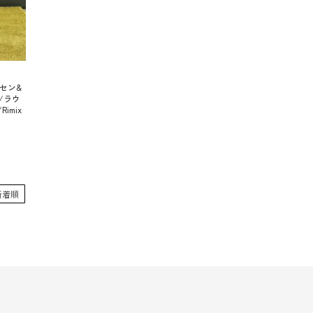
ンセン&
）/ラウ
imix
新着順