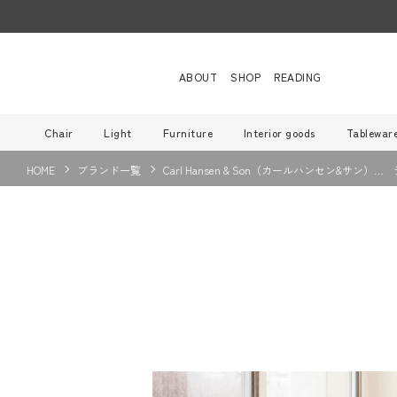
ABOUT
SHOP
READING
Chair
Light
Furniture
Interior goods
Tablewar
HOME
ブランド一覧
Carl Hansen & Son（カールハンセン&サン）…