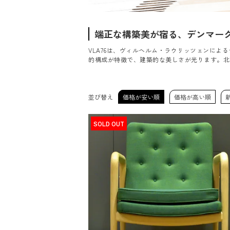
端正な構築美が宿る、デンマー
VLA76は、ヴィルヘルム・ラウリッツェンに
的構成が特徴で、建築的な美しさが光ります。北
並び替え
価格が安い順
価格が高い順
SOLD OUT