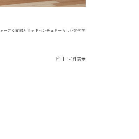
シャープな直線とミッドセンチュリーらしい幾何学
1
件中
1
-
1
件表示