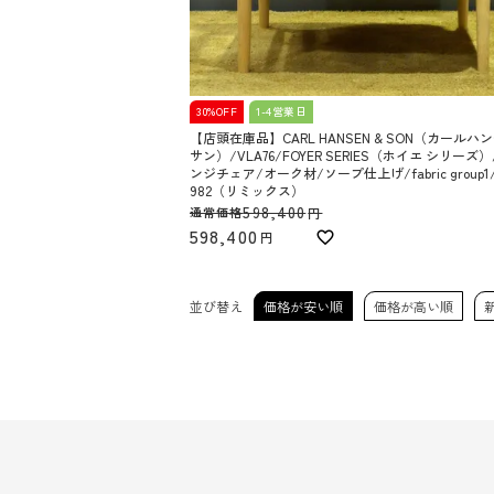
30%OFF
1-4営業日
【店頭在庫品】CARL HANSEN & SON（カールハ
サン）/VLA76/FOYER SERIES（ホイエ シリーズ
ンジチェア/オーク材/ソープ仕上げ/fabric group1/R
982（リミックス）
598,400
通常価格
598,400
並び替え
価格が安い順
価格が高い順